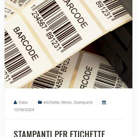
Data
etichette
,
News
,
Stampanti
13/06/2024
STAMPANTI PER ETICHETTE