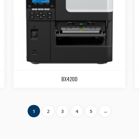
BX420D
1
2
3
4
5
→