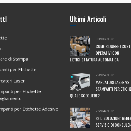
ttI
Ultimi Articoli
ette
30/06/2026
COME RIDURRE I COST
on
OPERATIVI CON
are di Stampa
L’ETICHETTATURA AUTOMATICA
anti per Etichette
29/05/2026
catori Laser
MARCATORI LASER VS
STAMPANTI PER ETICH
mpanti per Etichette
QUALE SCEGLIERE?
igliamento
mpanti per Etichette Adesive
28/04/2026
RFID SOLUZIONI: BENEF
SERVIZIO DI CONSULE