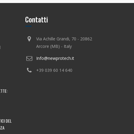
Contatti
Via Achille Grandi, 70 - 20862
Arcore (MB) - Italy
I
Info@newprotech.it
+39 039 60 14 640
ETTE:
ICI DEL
NZA