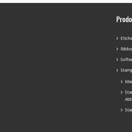
Prodo
Etich
Ribb
Softw
Stamp
Mar
Sta
Abb
Sta